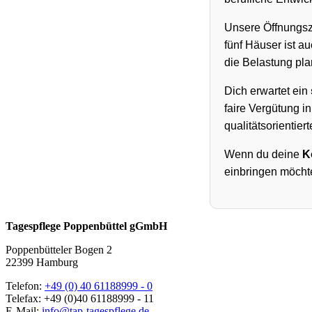
Unsere Öffnungsz
fünf Häuser ist a
die Belastung pla
Dich erwartet ein
faire Vergütung i
qualitätsorientier
Wenn du deine
K
einbringen möchte
Tagespflege Poppenbüttel gGmbH
Poppenbütteler Bogen 2
22399 Hamburg
Telefon:
+49 (0) 40 61188999 - 0
Telefax: +49 (0)40 61188999 - 11
E-Mail:
info@tap-tagespflege.de